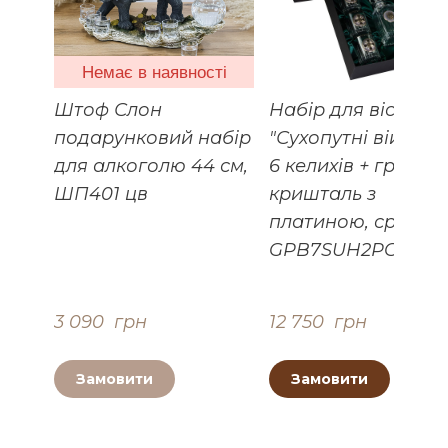
Немає в наявності
Штоф Слон
Набір для віскі
подарунковий набір
"Сухопутні війська"
для алкоголю 44 см,
6 келихів + графін,
ШП401 цв
кришталь з
платиною, срібло,
GPB7SUH2PGD
3 090  грн
12 750  грн
Замовити
Замовити