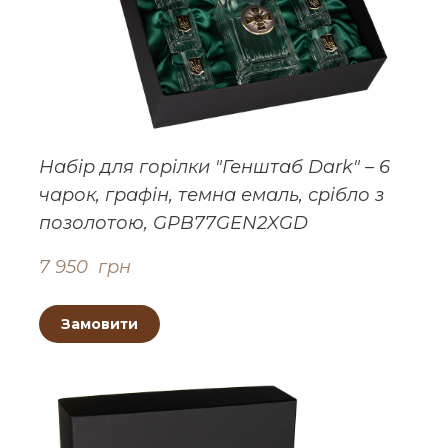
Набір для горілки "Генштаб Dark" – 6
чарок, графін, темна емаль, срібло з
позолотою, GPB77GEN2XGD
7 950  грн
Замовити