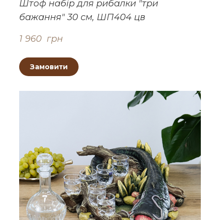
Штоф набір для рибалки "три
бажання" 30 см, ШП404 цв
1 960  грн
Замовити