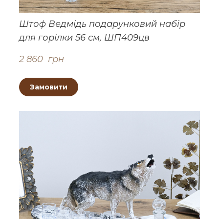
Штоф Ведмідь подарунковий набір
для горілки 56 см, ШП409цв
2 860  грн
Замовити