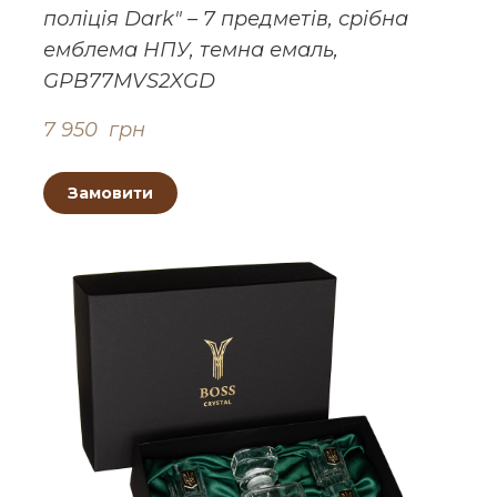
поліція Dark" – 7 предметів, срібна
емблема НПУ, темна емаль,
GPB77MVS2XGD
7 950  грн
Замовити