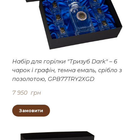
Набір для горілки "Тризуб Dark" – 6
чарок і графін, темна емаль, срібло з
позолотою, GPB77TRY2XGD
7 950  грн
Замовити