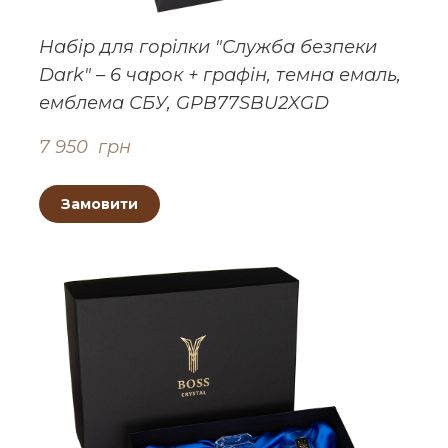
Набір для горілки "Служба безпеки
Dark" – 6 чарок + графін, темна емаль,
емблема СБУ, GPB77SBU2XGD
7 950  грн
Замовити