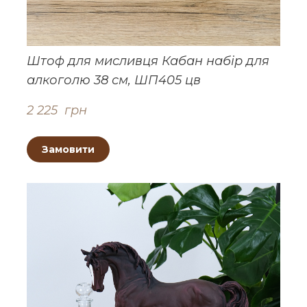
Штоф для мисливця Кабан набір для
алкоголю 38 см, ШП405 цв
2 225  грн
Замовити