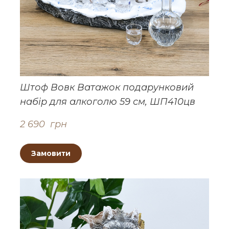
Штоф Вовк Ватажок подарунковий
набір для алкоголю 59 см, ШП410цв
2 690  грн
Замовити