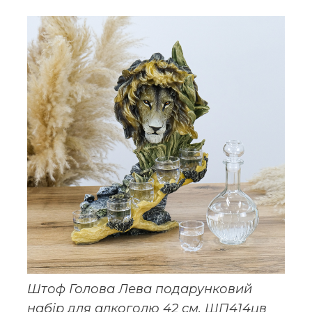
Штоф Голова Лева подарунковий
набір для алкоголю 42 см, ШП414цв