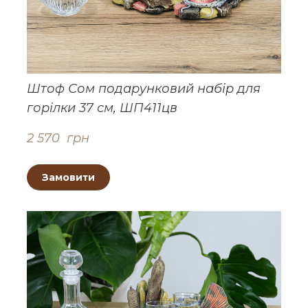
Штоф Сом подарунковий набір для
горілки 37 см, ШП411цв
2 570  грн
Замовити