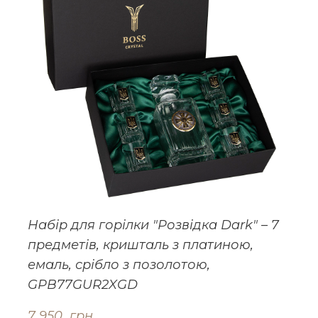
Набір для горілки "Розвідка Dark" – 7
предметів, кришталь з платиною,
емаль, срібло з позолотою,
GPB77GUR2XGD
7 950  грн