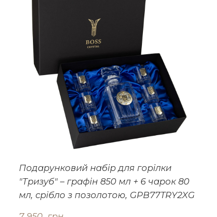
Подарунковий набір для горілки
"Тризуб" – графін 850 мл + 6 чарок 80
мл, срібло з позолотою, GPB77TRY2XG
7 950  грн