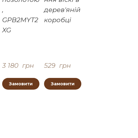
,
дерев'яній
GPB2MYT2
коробці
XG
3 180  грн
529  грн
Замовити
Замовити