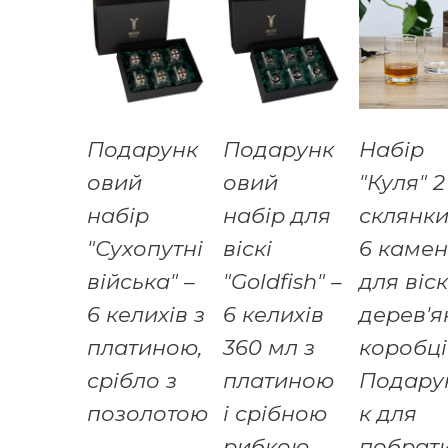
Подарунк
Подарунк
Набір
овий
овий
"Куля" 2
набір
набір для
склянки
"Сухопутні
віскі
6 камен
війська" –
"Goldfish" –
для віск
6 келихів з
6 келихів
дерев'я
платиною,
360 мл з
коробці
срібло з
платиною
Подару
позолотою
і срібною
к для
,
рибкою,
побрат