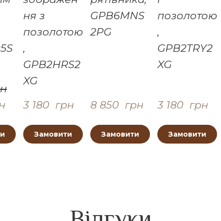
ня з
GPB6MNS
позолотою
позолотою
2PG
,
05S
,
GPB2TRY2
GPB2HRS2
XG
XG
рн
рн
3 180  грн
8 850  грн
3 180  грн
ти
Замовити
Замовити
Замовити
Відгуки