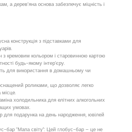
м, а дерев’яна основа забезпечує міцність і
усна конструкція з підставками для
уарів.
н з кремовим кольором і старовинною картою
тності будь-якому інтер'єру.
дить для використання в домашньому чи
 оснащений роликами, що дозволяє легко
 місце.
заміна холодильника для елітних алкогольних
ращих умовах.
ір для подарунка на день народження, ювілей
с-бар "Мапа світу": Цей глобус-бар – це не