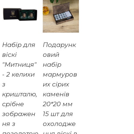
Набір для
Подарунк
віскі
овий
"Митниця"
набір
- 2 келихи
мармуров
з
их сірих
кришталю,
каменів
срібне
20*20 мм
зображен
15 шт для
ня з
охолодже
позолотою
ння віскі в