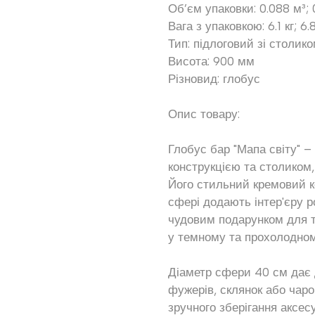
Об’єм упаковки: 0.088 м³; 
Вага з упаковкою: 6.1 кг; 6.8
Тип: підлоговий зі столик
Висота: 900 мм
Різновид: глобус
Опис товару:
Глобус бар "Мапа світу" –
конструкцією та столиком,
Його стильний кремовий ко
сфері додають інтер'єру р
чудовим подарунком для тих
у темному та прохолодном
Діаметр сфери 40 см дає 
фужерів, склянок або чар
зручного зберігання аксес