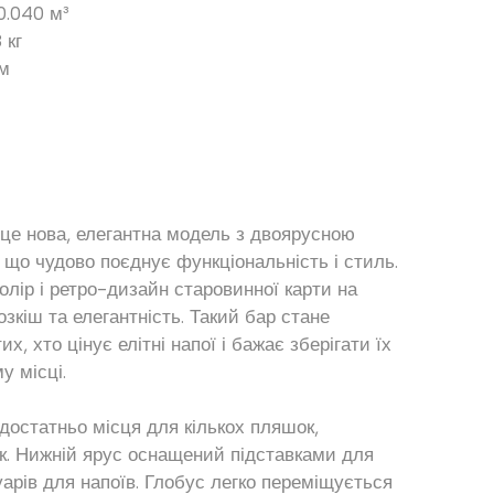
0.040 м³
 кг
ом
 це нова, елегантна модель з двоярусною
 що чудово поєднує функціональність і стиль.
лір і ретро-дизайн старовинної карти на
озкіш та елегантність. Такий бар стане
, хто цінує елітні напої і бажає зберігати їх
у місці.
достатньо місця для кількох пляшок,
ок. Нижній ярус оснащений підставками для
уарів для напоїв. Глобус легко переміщується