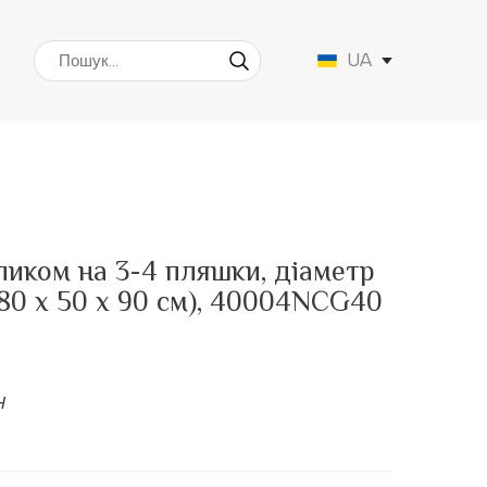
UA
оликом на 3-4 пляшки, діаметр
(80 х 50 х 90 см), 40004NCG40
н