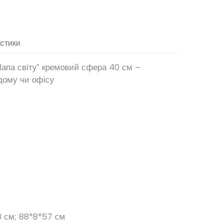
ИСТИКИ
Мапа світу" кремовий сфера 40 см –
дому чи офісу
8 см; 88*8*57 см