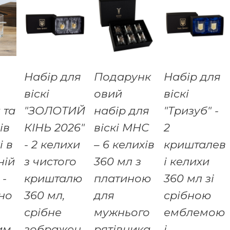
Набір для
Подарунк
Набір для
віскі
овий
віскі
 та
"ЗОЛОТИЙ
набір для
"Тризуб" -
ів
КIНЬ 2026"
віскі МНС
2
і в
- 2 келихи
– 6 келихів
кришталев
ній
з чистого
360 мл з
і келихи
 -
кришталю
платиною
360 мл зі
но
360 мл,
для
срібною
срібне
мужнього
емблемою
им
зображен
рятівника,
і