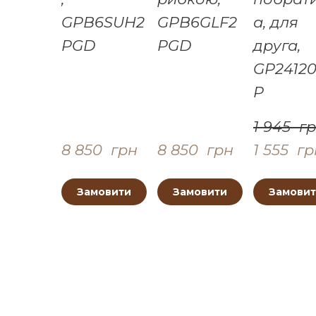
GPB6SUH2
GPB6GLF2
а, для
PGD
PGD
друга,
GP2412
P
1 945  г
8 850  грн
8 850  грн
1 555  г
Замовити
Замовити
Замови