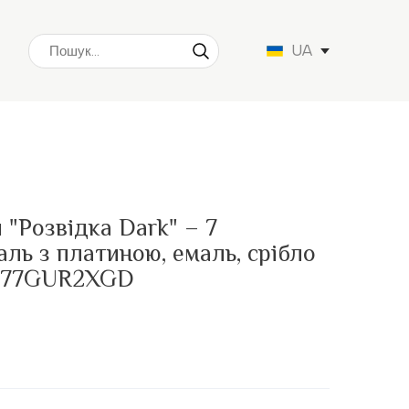
UA
 "Розвідка Dark" – 7
аль з платиною, емаль, срібло
PB77GUR2XGD