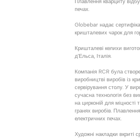
Плавлення кварциту відбу
печах.
Globebar надає сертифіка
кришталевих чарок для го
Кришталеві келихи вигото
д'Ельса, Італія.
Компанія RCR була створен
виробництві виробів із к
сервірування столу. У ви
сучасна технологія без в
на цирконій для міцності т
гранях виробів. Плавлення
електричних печах.
Художні накладки вкриті с