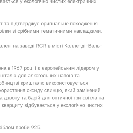
вається у екологічно чистих електричних
т та підтверджує оригінальне походження
рілки зі срібними тематичними накладками.
влені на заводі RCR в місті Колле-ді-Валь-
а в 1967 році і є європейським лідером у
ришталю для алкогольних напоїв та
робництві кришталю використовується
икористання оксиду свинцю, який замінений
а дзвону та барій для оптичної гри світла на
 кварциту відбувається у екологічно чистих
ріблом проби 925.