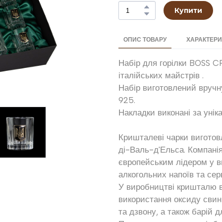
Купити
ОПИС ТОВАРУ
ХАРАКТЕР
Набір для горілки BOSS 
італійських майстрів .
Набір виготовлений вручн
925.
Накладки виконані за уні
Кришталеві чарки виготовл
ді-Валь-д'Ельса. Компанія
європейським лідером у в
алкогольних напоїв та сер
У виробництві кришталю в
використання оксиду свин
та дзвону, а також барій д