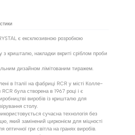
ИСТИКИ
CRYSTAL є ексклюзивною розробкою
у з кришталю, накладки вкриті сріблом проби
кальним дизайном лімітованим тиражем.
ені в Італії на фабриці RCR у місті Колле-
 RCR була створена в 1967 році і є
иробництві виробів із кришталю для
вірування столу.
икористовується сучасна технологія без
цю, який замінений цирконієм для міцності
ля оптичної гри світла на гранях виробів.