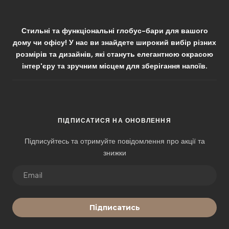
Стильні та функціональні глобус-бари для вашого
дому чи офісу! У нас ви знайдете широкий вибір різних
розмірів та дизайнів, які стануть елегантною окрасою
інтер'єру та зручним місцем для зберігання напоїв.
ПІДПИСАТИСЯ НА ОНОВЛЕННЯ
Підписуйтесь та отримуйте повідомлення про акції та
знижки
Підписатись