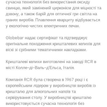
сучасна технологія без використання оксиду
свинцю, який замінений цирконієм для міцності та
дзвону, а також барій для оптичної гри світла на
гранях виробів. Плавлення кварциту відбувається
у екологічно чистих електричних печах.
Globebar надає сертифікат та підтверджує
оригінальне походження кришталевих келихів для
віскі зі срібними тематичними накладками.
Кришталеві келихи виготовлені на заводі RCR в
місті Колле-ді-Валь-д'Ельса, Італія.
Компанія RCR була створена в 1967 році і є
європейським лідером у виробництві виробів із
кришталю для алкогольних напоїв та
сервірування столу. У виробництві кришталю
використовується сучасна технологія без