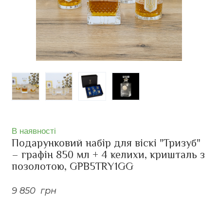
В наявності
Подарунковий набір для віскі "Тризуб"
– графін 850 мл + 4 келихи, кришталь з
позолотою, GPB5TRY1GG
9 850  грн