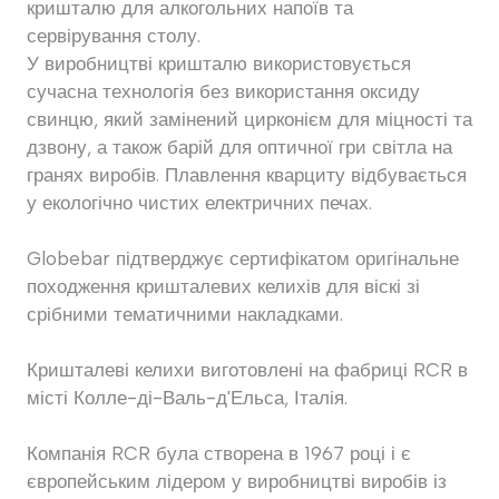
кришталю для алкогольних напоїв та
сервірування столу.
У виробництві кришталю використовується
сучасна технологія без використання оксиду
свинцю, який замінений цирконієм для міцності та
дзвону, а також барій для оптичної гри світла на
гранях виробів. Плавлення кварциту відбувається
у екологічно чистих електричних печах.
Globebar підтверджує сертифікатом оригінальне
походження кришталевих келихів для віскі зі
срібними тематичними накладками.
Кришталеві келихи виготовлені на фабриці RCR в
місті Колле-ді-Валь-д'Ельса, Італія.
Компанія RCR була створена в 1967 році і є
європейським лідером у виробництві виробів із