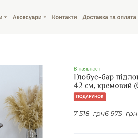
и
Аксесуари
Контакти
Доставка та оплата
В наявності
Глобус-бар підло
42 см, кремовий (
ПОДАРУНОК
7 518  грн
6 975  грн