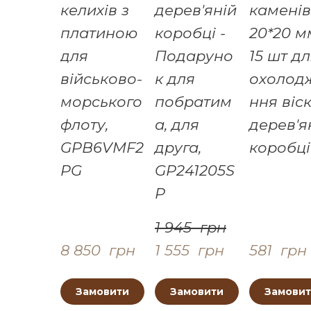
келихів з
дерев'яній
каменів
платиною
коробці -
20*20 м
для
Подаруно
15 шт д
військово-
к для
охолод
морського
побратим
ння віск
флоту,
а, для
дерев'я
GPB6VMF2
друга,
коробці
PG
GP241205S
P
1 945  грн
8 850  грн
1 555  грн
581  грн
Замовити
Замовити
Замови