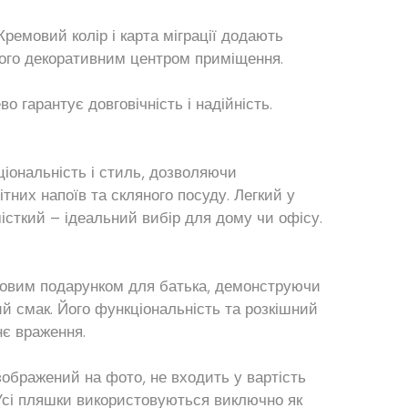
Кремовий колір і карта міграції додають
його декоративним центром приміщення.
о гарантує довговічність і надійність.
іональність і стиль, дозволяючи
ітних напоїв та скляного посуду. Легкий у
місткий – ідеальний вибір для дому чи офісу.
довим подарунком для батька, демонструючи
й смак. Його функціональність та розкішний
є враження.
 зображений на фото, не входить у вартість
 Усі пляшки використовуються виключно як