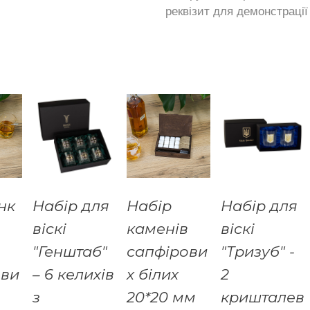
реквізит для демонстрації 
нк
Набір для
Набір
Набір для
віскі
каменів
віскі
"Генштаб"
сапфірови
"Тризуб" -
ови
– 6 келихів
х білих
2
з
20*20 мм
кришталев