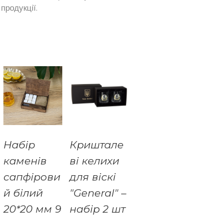
продукції.
Набір
Криштале
каменів
ві келихи
сапфірови
для віскі
й білий
"General" –
20*20 мм 9
набір 2 шт