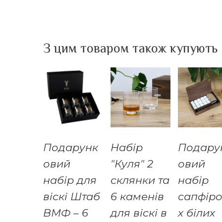
З цим товаром також купують
Подарунк
Набір
Подару
овий
"Куля" 2
овий
набір для
склянки та
набір
віскі Штаб
6 каменів
сапфір
ВМФ – 6
для віскі в
х білих