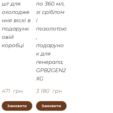
шт для
по 360 мл,
охолодже
зі сріблом
ння віскі в
і
подарунк
позолотою
овій
,
коробці
подаруно
к для
генерала,
GPB2GEN2
XG
471  грн
3 180  грн
Замовити
Замовити