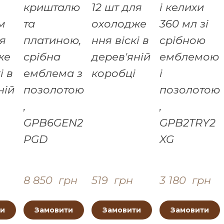
кришталю
12 шт для
і келихи
м
та
охолодже
360 мл зі
ля
платиною,
ння віскі в
срібною
же
срібна
дерев'яній
емблемою
і в
емблема з
коробці
і
ній
позолотою
позолотою
,
,
GPB6GEN2
GPB2TRY2
PGD
XG
8 850  грн
519  грн
3 180  грн
ти
Замовити
Замовити
Замовити